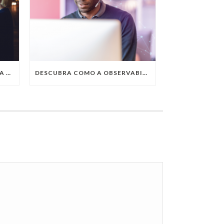
QUAIS SÃO AS TENDÊNCIAS DA TECNOLOGIA DA INFORMAÇÃO PARA 2023?
DESCUBRA COMO A OBSERVABILITY IMPULSIONA O SUCESSO DO SEU NEGÓCIO