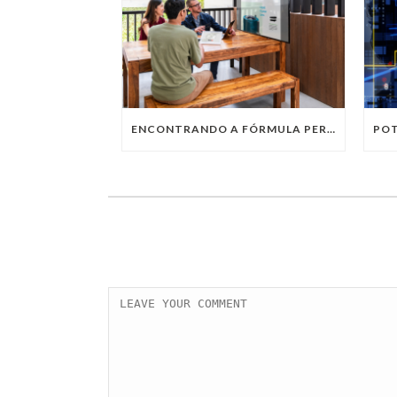
ENCONTRANDO A FÓRMULA PERFEITA: TRABALHO PRESENCIAL, HOME OFFICE OU TRABALHO HÍBRIDO?