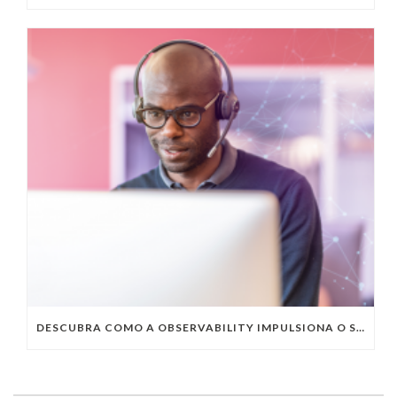
DESCUBRA COMO A OBSERVABILITY IMPULSIONA O SUCESSO DO SEU NEGÓCIO