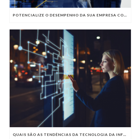
POTENCIALIZE O DESEMPENHO DA SUA EMPRESA COM OS SERVIÇOS DE TI DA VIVO VITA
QUAIS SÃO AS TENDÊNCIAS DA TECNOLOGIA DA INFORMAÇÃO PARA 2023?