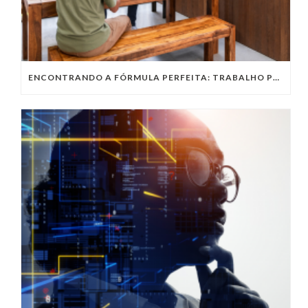
ENCONTRANDO A FÓRMULA PERFEITA: TRABALHO PRESENCIAL, HOME OFFICE OU TRABALHO HÍBRIDO?