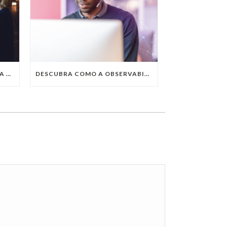
QUAIS SÃO AS TENDÊNCIAS DA TECNOLOGIA DA INFORMAÇÃO PARA 2023?
DESCUBRA COMO A OBSERVABILITY IMPULSIONA O SUCESSO DO SEU NEGÓCIO