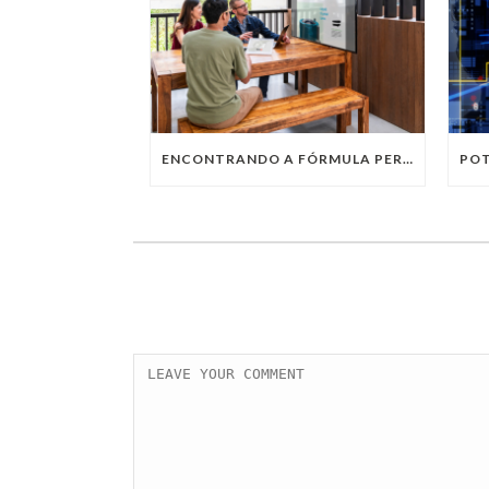
ENCONTRANDO A FÓRMULA PERFEITA: TRABALHO PRESENCIAL, HOME OFFICE OU TRABALHO HÍBRIDO?