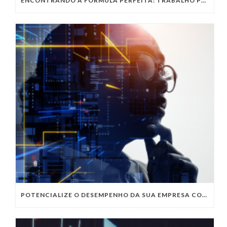
ENCONTRANDO A FÓRMULA PERFEITA: TRABALHO PRESENCIAL, HOME OFFICE OU TRABALHO HÍBRIDO?
POTENCIALIZE O DESEMPENHO DA SUA EMPRESA COM OS SERVIÇOS DE TI DA VIVO VITA