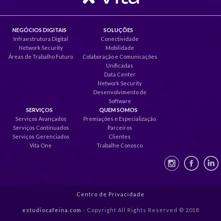
NEGÓCIOS DIGITAIS
SOLUÇÕES
Infraestrutura Digital
Conectividade
Network Security
Mobilidade
Áreas de Trabalho Futuro
Colaboração e Comunicações
Unificadas
Data Center
Network Security
Desenvolvimento de
Software
SERVIÇOS
QUEM SOMOS
Serviços Avançados
Premiações e Especialização
Serviços Continuados
Parceiros
Serviços Gerenciados
Clientes
Vita One
Trabalhe Conosco
Centro de Privacidade
estudiocafeina.com
- Copyright All Rights Reserved © 2018