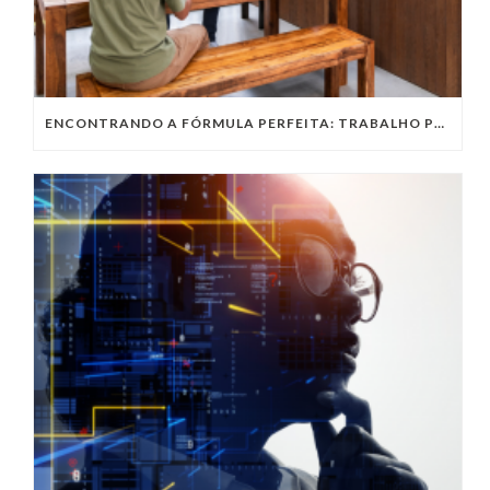
ENCONTRANDO A FÓRMULA PERFEITA: TRABALHO PRESENCIAL, HOME OFFICE OU TRABALHO HÍBRIDO?