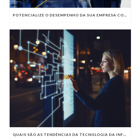
POTENCIALIZE O DESEMPENHO DA SUA EMPRESA COM OS SERVIÇOS DE TI DA VIVO VITA
QUAIS SÃO AS TENDÊNCIAS DA TECNOLOGIA DA INFORMAÇÃO PARA 2023?