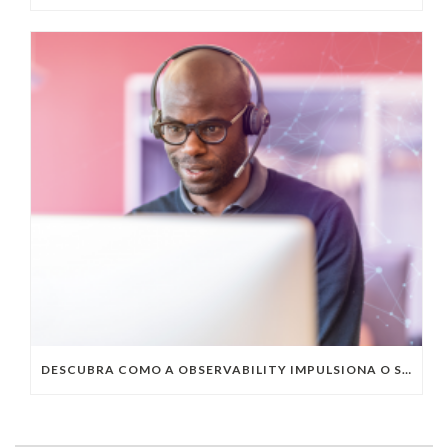
DESCUBRA COMO A OBSERVABILITY IMPULSIONA O SUCESSO DO SEU NEGÓCIO