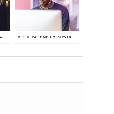
QUAIS SÃO AS TENDÊNCIAS DA TECNOLOGIA DA INFORMAÇÃO PARA 2023?
DESCUBRA COMO A OBSERVABILITY IMPULSIONA O SUCESSO DO SEU NEGÓCIO