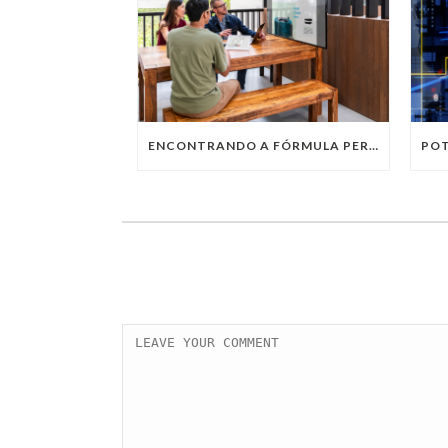
ENCONTRANDO A FÓRMULA PERFEITA: TRABALHO PRESENCIAL, HOME OFFICE OU TRABALHO HÍBRIDO?