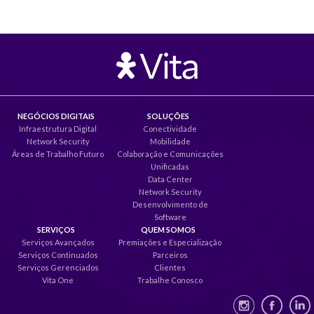
NEGÓCIOS DIGITAIS
SOLUÇÕES
Infraestrutura Digital
Conectividade
Network Security
Mobilidade
Áreas de Trabalho Futuro
Colaboração e Comunicações
Unificadas
Data Center
Network Security
Desenvolvimento de
Software
SERVIÇOS
QUEM SOMOS
Serviços Avançados
Premiações e Especialização
Serviços Continuados
Parceiros
Serviços Gerenciados
Clientes
Vita One
Trabalhe Conosco