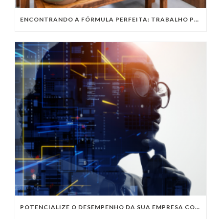
ENCONTRANDO A FÓRMULA PERFEITA: TRABALHO PRESENCIAL, HOME OFFICE OU TRABALHO HÍBRIDO?
POTENCIALIZE O DESEMPENHO DA SUA EMPRESA COM OS SERVIÇOS DE TI DA VIVO VITA