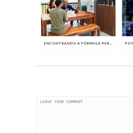
ENCONTRANDO A FÓRMULA PERFEITA: TRABALHO PRESENCIAL, HOME OFFICE OU TRABALHO HÍBRIDO?