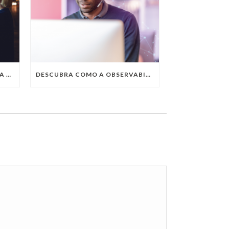
QUAIS SÃO AS TENDÊNCIAS DA TECNOLOGIA DA INFORMAÇÃO PARA 2023?
DESCUBRA COMO A OBSERVABILITY IMPULSIONA O SUCESSO DO SEU NEGÓCIO