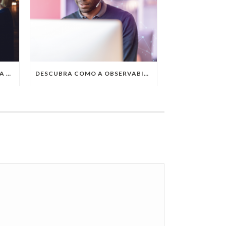
QUAIS SÃO AS TENDÊNCIAS DA TECNOLOGIA DA INFORMAÇÃO PARA 2023?
DESCUBRA COMO A OBSERVABILITY IMPULSIONA O SUCESSO DO SEU NEGÓCIO