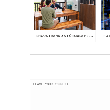
ENCONTRANDO A FÓRMULA PERFEITA: TRABALHO PRESENCIAL, HOME OFFICE OU TRABALHO HÍBRIDO?