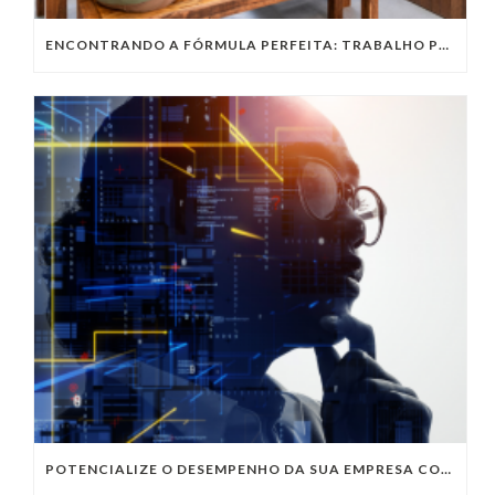
ENCONTRANDO A FÓRMULA PERFEITA: TRABALHO PRESENCIAL, HOME OFFICE OU TRABALHO HÍBRIDO?
POTENCIALIZE O DESEMPENHO DA SUA EMPRESA COM OS SERVIÇOS DE TI DA VIVO VITA