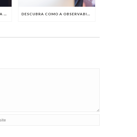
QUAIS SÃO AS TENDÊNCIAS DA TECNOLOGIA DA INFORMAÇÃO PARA 2023?
DESCUBRA COMO A OBSERVABILITY IMPULSIONA O SUCESSO DO SEU NEGÓCIO