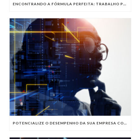
ENCONTRANDO A FÓRMULA PERFEITA: TRABALHO PRESENCIAL, HOME OFFICE OU TRABALHO HÍBRIDO?
POTENCIALIZE O DESEMPENHO DA SUA EMPRESA COM OS SERVIÇOS DE TI DA VIVO VITA