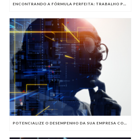
ENCONTRANDO A FÓRMULA PERFEITA: TRABALHO PRESENCIAL, HOME OFFICE OU TRABALHO HÍBRIDO?
POTENCIALIZE O DESEMPENHO DA SUA EMPRESA COM OS SERVIÇOS DE TI DA VIVO VITA