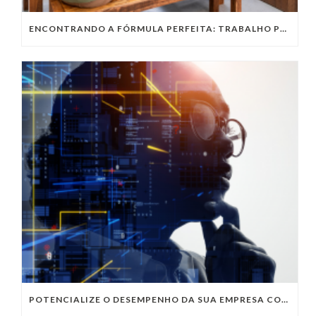
ENCONTRANDO A FÓRMULA PERFEITA: TRABALHO PRESENCIAL, HOME OFFICE OU TRABALHO HÍBRIDO?
POTENCIALIZE O DESEMPENHO DA SUA EMPRESA COM OS SERVIÇOS DE TI DA VIVO VITA