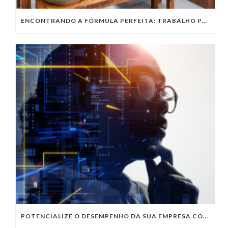
ENCONTRANDO A FÓRMULA PERFEITA: TRABALHO PRESENCIAL, HOME OFFICE OU TRABALHO HÍBRIDO?
POTENCIALIZE O DESEMPENHO DA SUA EMPRESA COM OS SERVIÇOS DE TI DA VIVO VITA