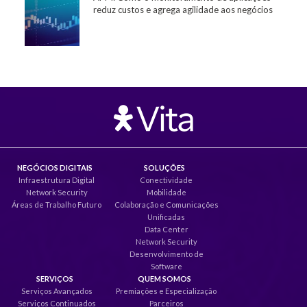
reduz custos e agrega agilidade aos negócios
NEGÓCIOS DIGITAIS
SOLUÇÕES
Infraestrutura Digital
Conectividade
Network Security
Mobilidade
Áreas de Trabalho Futuro
Colaboração e Comunicações
Unificadas
Data Center
Network Security
Desenvolvimento de
Software
SERVIÇOS
QUEM SOMOS
Serviços Avançados
Premiações e Especialização
Serviços Continuados
Parceiros