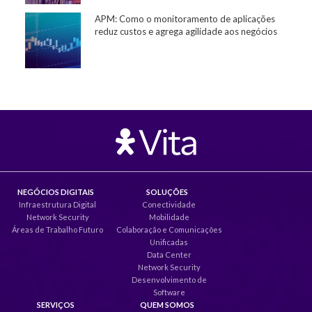
APM: Como o monitoramento de aplicações
reduz custos e agrega agilidade aos negócios
NEGÓCIOS DIGITAIS
SOLUÇÕES
Infraestrutura Digital
Conectividade
Network Security
Mobilidade
Áreas de Trabalho Futuro
Colaboração e Comunicações
Unificadas
Data Center
Network Security
Desenvolvimento de
Software
SERVIÇOS
QUEM SOMOS