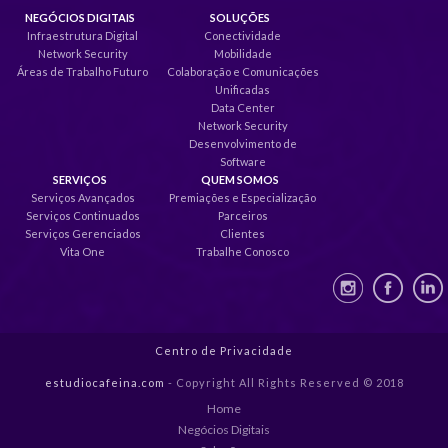
NEGÓCIOS DIGITAIS
SOLUÇÕES
Infraestrutura Digital
Conectividade
Network Security
Mobilidade
Áreas de Trabalho Futuro
Colaboração e Comunicações
Unificadas
Data Center
Network Security
Desenvolvimento de
Software
SERVIÇOS
QUEM SOMOS
Serviços Avançados
Premiações e Especialização
Serviços Continuados
Parceiros
Serviços Gerenciados
Clientes
Vita One
Trabalhe Conosco
Centro de Privacidade
estudiocafeina.com
- Copyright All Rights Reserved © 2018
Home
Negócios Digitais