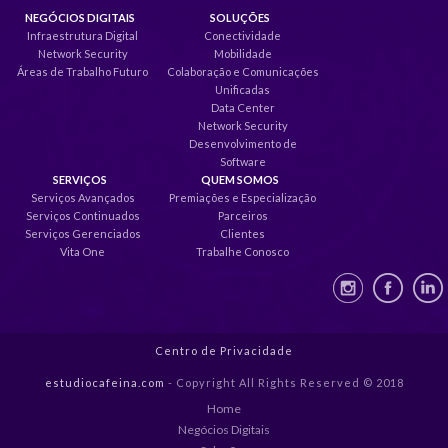
NEGÓCIOS DIGITAIS
SOLUÇÕES
Infraestrutura Digital
Conectividade
Network Security
Mobilidade
Áreas de Trabalho Futuro
Colaboração e Comunicações
Unificadas
Data Center
Network Security
Desenvolvimento de
Software
SERVIÇOS
QUEM SOMOS
Serviços Avançados
Premiações e Especialização
Serviços Continuados
Parceiros
Serviços Gerenciados
Clientes
Vita One
Trabalhe Conosco
Centro de Privacidade
estudiocafeina.com
- Copyright All Rights Reserved © 2018
Home
Negócios Digitais