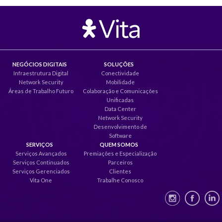
NEGÓCIOS DIGITAIS
SOLUÇÕES
Infraestrutura Digital
Conectividade
Network Security
Mobilidade
Áreas de Trabalho Futuro
Colaboração e Comunicações
Unificadas
Data Center
Network Security
Desenvolvimento de
Software
SERVIÇOS
QUEM SOMOS
Serviços Avançados
Premiações e Especialização
Serviços Continuados
Parceiros
Serviços Gerenciados
Clientes
Vita One
Trabalhe Conosco