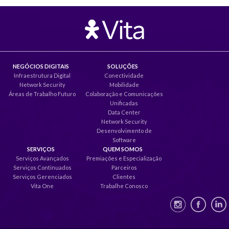
NEGÓCIOS DIGITAIS
SOLUÇÕES
Infraestrutura Digital
Conectividade
Network Security
Mobilidade
Áreas de Trabalho Futuro
Colaboração e Comunicações
Unificadas
Data Center
Network Security
Desenvolvimento de
Software
SERVIÇOS
QUEM SOMOS
Serviços Avançados
Premiações e Especialização
Serviços Continuados
Parceiros
Serviços Gerenciados
Clientes
Vita One
Trabalhe Conosco