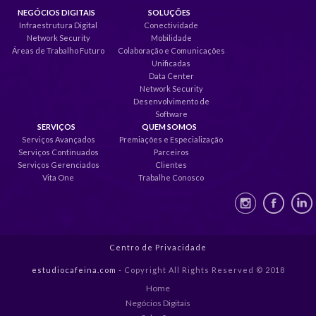
NEGÓCIOS DIGITAIS
SOLUÇÕES
Infraestrutura Digital
Conectividade
Network Security
Mobilidade
Áreas de Trabalho Futuro
Colaboração e Comunicações
Unificadas
Data Center
Network Security
Desenvolvimento de
Software
SERVIÇOS
QUEM SOMOS
Serviços Avançados
Premiações e Especialização
Serviços Continuados
Parceiros
Serviços Gerenciados
Clientes
Vita One
Trabalhe Conosco
Centro de Privacidade
estudiocafeina.com
- Copyright All Rights Reserved © 2018
Home
Negócios Digitais