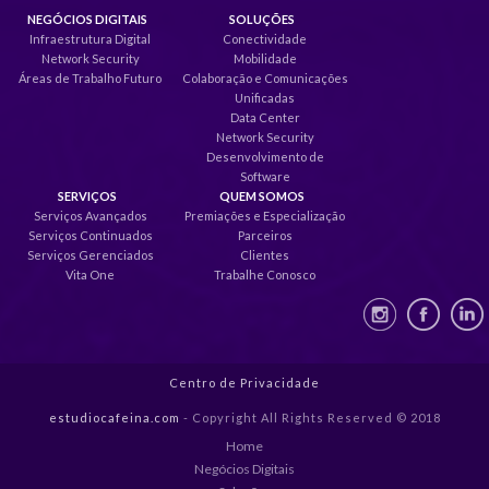
NEGÓCIOS DIGITAIS
SOLUÇÕES
Infraestrutura Digital
Conectividade
Network Security
Mobilidade
Áreas de Trabalho Futuro
Colaboração e Comunicações
Unificadas
Data Center
Network Security
Desenvolvimento de
Software
SERVIÇOS
QUEM SOMOS
Serviços Avançados
Premiações e Especialização
Serviços Continuados
Parceiros
Serviços Gerenciados
Clientes
Vita One
Trabalhe Conosco
Centro de Privacidade
estudiocafeina.com
- Copyright All Rights Reserved © 2018
Home
Negócios Digitais