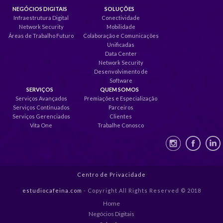
NEGÓCIOS DIGITAIS
SOLUÇÕES
Infraestrutura Digital
Conectividade
Network Security
Mobilidade
Áreas de Trabalho Futuro
Colaboração e Comunicações
Unificadas
Data Center
Network Security
Desenvolvimento de
Software
SERVIÇOS
QUEM SOMOS
Serviços Avançados
Premiações e Especialização
Serviços Continuados
Parceiros
Serviços Gerenciados
Clientes
Vita One
Trabalhe Conosco
Centro de Privacidade
estudiocafeina.com
- Copyright All Rights Reserved © 2018
Home
Negócios Digitais