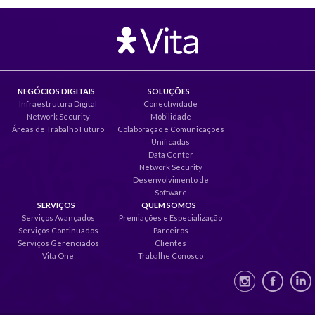
NEGÓCIOS DIGITAIS
SOLUÇÕES
Infraestrutura Digital
Conectividade
Network Security
Mobilidade
Áreas de Trabalho Futuro
Colaboração e Comunicações
Unificadas
Data Center
Network Security
Desenvolvimento de
Software
SERVIÇOS
QUEM SOMOS
Serviços Avançados
Premiações e Especialização
Serviços Continuados
Parceiros
Serviços Gerenciados
Clientes
Vita One
Trabalhe Conosco