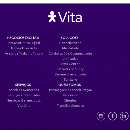
NEGÓCIOS DIGITAIS
SOLUÇÕES
Infraestrutura Digital
Conectividade
Network Security
Mobilidade
Áreas de Trabalho Futuro
Colaboração e Comunicações
Unificadas
Data Center
Network Security
Desenvolvimento de
Software
SERVIÇOS
QUEM SOMOS
Serviços Avançados
Premiações e Especialização
Serviços Continuados
Parceiros
Serviços Gerenciados
Clientes
Vita One
Trabalhe Conosco