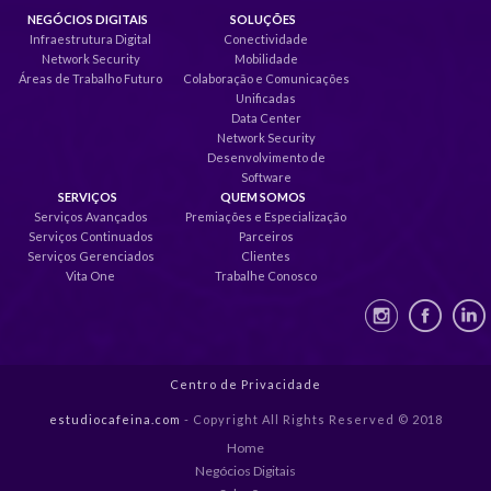
NEGÓCIOS DIGITAIS
SOLUÇÕES
Infraestrutura Digital
Conectividade
Network Security
Mobilidade
Áreas de Trabalho Futuro
Colaboração e Comunicações
Unificadas
Data Center
Network Security
Desenvolvimento de
Software
SERVIÇOS
QUEM SOMOS
Serviços Avançados
Premiações e Especialização
Serviços Continuados
Parceiros
Serviços Gerenciados
Clientes
Vita One
Trabalhe Conosco
Centro de Privacidade
estudiocafeina.com
- Copyright All Rights Reserved © 2018
Home
Negócios Digitais